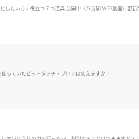
ジタル化したい方に役立つ７つ道具 公開中（５分間 WEB動画）更新
いままで使っていたピットタッチ・プロ２は使えますか？」
この打刻は本当に会社の中で行ったか、判別することはできますか？