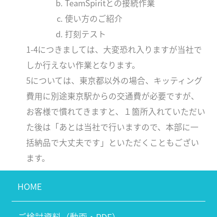
TeamSpiritとの接続作業
使い方のご紹介
打刻テスト
1-4につきましては、大変恐れ入りますが当社で
しか行えない作業となります。
5については、東京都以外の場合、キッティング
費用に別途東京駅からの交通費が必要ですが、
お客様で慣れてきますと、１箇所入れていただい
た後は「あとは当社で行いますので、本部に一
括納品で大丈夫です」といただくこともござい
ます。
HOME
ご検討資料（動画・PDF）