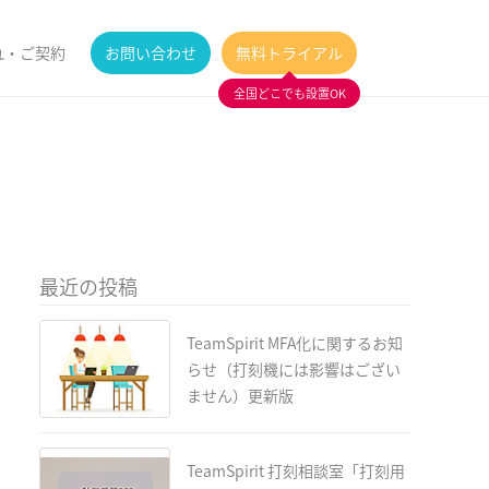
れ・ご契約
お問い合わせ
無料トライアル
全国どこでも設置OK
最近の投稿
TeamSpirit MFA化に関するお知
らせ（打刻機には影響はござい
ません）更新版
TeamSpirit 打刻相談室「打刻用