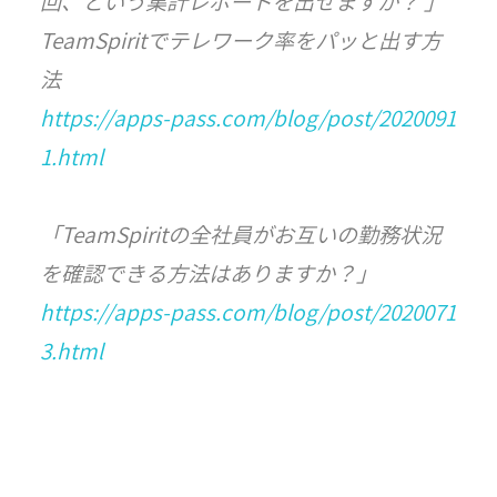
回、という集計レポートを出せますか？ 」
TeamSpiritでテレワーク率をパッと出す方
法
https://apps-pass.com/blog/post/2020091
1.html
「TeamSpiritの全社員がお互いの勤務状況
を確認できる方法はありますか？」
https://apps-pass.com/blog/post/2020071
3.html